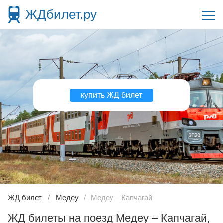
ЖДбилет.ру
купить ЖД билет
ЖД билет
Медеу
Медеу – Капчагай
ЖД билеты на поезд Медеу – Капчагай,