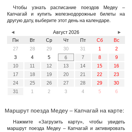
Чтобы узнать расписание поездов Медеу –
Капчагай и купить железнодорожные билеты на
другую дату, выберите этот день на календаре.
◄
Август 2026
►
Пн
Вт
Ср
Чт
Пт
Сб
Вс
27
28
29
30
31
1
2
3
4
5
7
8
9
6
10
11
12
13
14
15
16
17
18
19
20
21
22
23
24
25
26
27
28
29
30
31
1
2
3
4
5
6
Маршрут поезда Медеу – Капчагай на карте:
Нажмите «Загрузить карту», чтобы увидеть
маршрут поезда Медеу – Капчагай и активировать