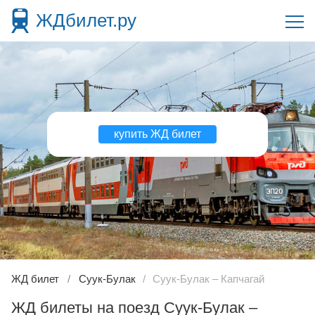
ЖДбилет.ру
купить ЖД билет
ЖД билет
Суук-Булак
Суук-Булак – Капчагай
ЖД билеты на поезд Суук-Булак –