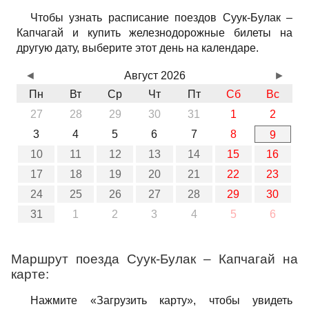
Чтобы узнать расписание поездов Суук-Булак –
Капчагай и купить железнодорожные билеты на
другую дату, выберите этот день на календаре.
◄
Август 2026
►
Пн
Вт
Ср
Чт
Пт
Сб
Вс
27
28
29
30
31
1
2
3
4
5
6
7
8
9
10
11
12
13
14
15
16
17
18
19
20
21
22
23
24
25
26
27
28
29
30
31
1
2
3
4
5
6
Маршрут поезда Суук-Булак – Капчагай на
карте:
Нажмите «Загрузить карту», чтобы увидеть