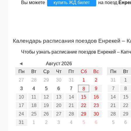
Вы можете
купить ЖД билет
на поезд
Енре
Календарь расписания поездов Енрекей – К
Чтобы узнать расписание поездов Енрекей – Капч
◄
Август 2026
Пн
Вт
Ср
Чт
Пт
Сб
Вс
Пн
Вт
27
28
29
30
31
1
2
31
1
3
4
5
6
7
9
7
8
8
10
11
12
13
14
15
16
14
15
17
18
19
20
21
22
23
21
22
24
25
26
27
28
29
30
28
29
31
1
2
3
4
5
6
5
6