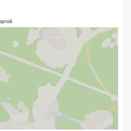
артой.