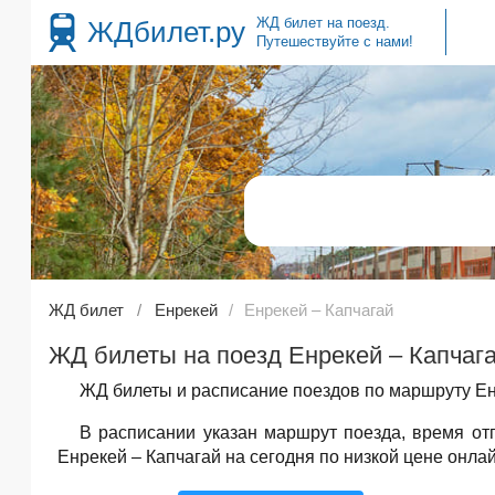
ЖД билет на поезд.
ЖДбилет.ру
Путешествуйте с нами!
ЖД билет
Енрекей
Енрекей – Капчагай
ЖД билеты на поезд Енрекей – Капчага
ЖД билеты и расписание поездов по маршруту Енр
В расписании указан маршрут поезда, время о
Енрекей – Капчагай на сегодня по низкой цене онлай