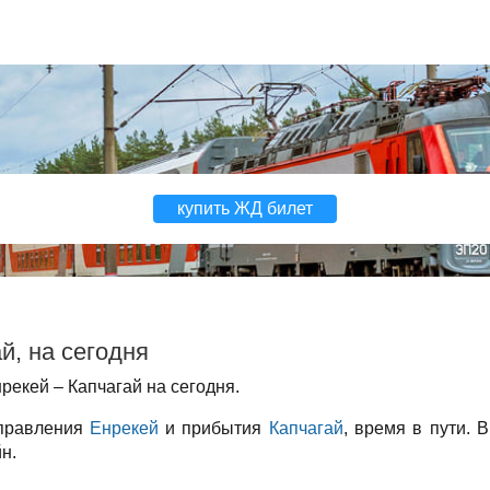
купить ЖД билет
й, на сегодня
екей – Капчагай на сегодня.
тправления
Енрекей
и прибытия
Капчагай
, время в пути. 
н.