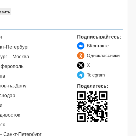
авить
я
Подписывайтесь:
ВКонтакте
кт-Петербург
Одноклассники
ург – Москва
X
мферополь
Telegram
па
тов-на-Дону
Поделитесь:
снодар
и
дивосток
ск
– Санкт-Петербург