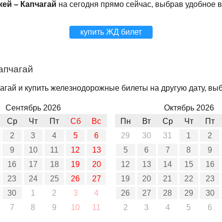
кей – Капчагай
на сегодня прямо сейчас, выбрав удобное 
купить ЖД билет
апчагай
агай и купить железнодорожные билеты на другую дату, выб
Сентябрь 2026
Октябрь 2026
Ср
Чт
Пт
Сб
Вс
Пн
Вт
Ср
Чт
Пт
2
3
4
5
6
29
30
31
1
2
9
10
11
12
13
5
6
7
8
9
16
17
18
19
20
12
13
14
15
16
23
24
25
26
27
19
20
21
22
23
30
1
2
3
4
26
27
28
29
30
7
8
9
10
11
2
3
4
5
6