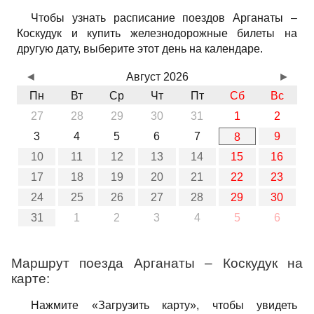
Чтобы узнать расписание поездов Арганаты –
Коскудук и купить железнодорожные билеты на
другую дату, выберите этот день на календаре.
◄
Август 2026
►
Пн
Вт
Ср
Чт
Пт
Сб
Вс
27
28
29
30
31
1
2
3
4
5
6
7
9
8
10
11
12
13
14
15
16
17
18
19
20
21
22
23
24
25
26
27
28
29
30
31
1
2
3
4
5
6
Маршрут поезда Арганаты – Коскудук на
карте:
Нажмите «Загрузить карту», чтобы увидеть