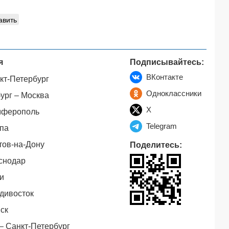
авить
я
Подписывайтесь:
ВКонтакте
кт-Петербург
Одноклассники
ург – Москва
X
мферополь
Telegram
па
тов-на-Дону
Поделитесь:
снодар
и
дивосток
ск
– Санкт-Петербург