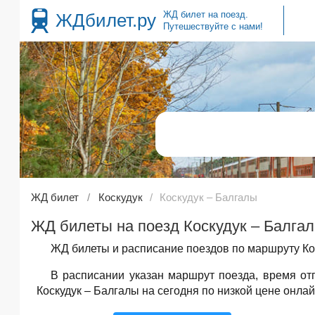
ЖД билет на поезд.
ЖДбилет.ру
Путешествуйте с нами!
ЖД билет
Коскудук
Коскудук – Балгалы
ЖД билеты на поезд Коскудук – Балгал
ЖД билеты и расписание поездов по маршруту Кос
В расписании указан маршрут поезда, время о
Коскудук – Балгалы на сегодня по низкой цене онлай