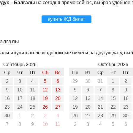
удук – Балгалы
на сегодня прямо сейчас, выбрав удобное 
купить ЖД билет
Балгалы
галы и купить железнодорожные билеты на другую дату, выб
Сентябрь 2026
Октябрь 2026
Ср
Чт
Пт
Сб
Вс
Пн
Вт
Ср
Чт
Пт
2
3
4
5
6
29
30
31
1
2
9
10
11
12
13
5
6
7
8
9
16
17
18
19
20
12
13
14
15
16
23
24
25
26
27
19
20
21
22
23
30
1
2
3
4
26
27
28
29
30
7
8
9
10
11
2
3
4
5
6