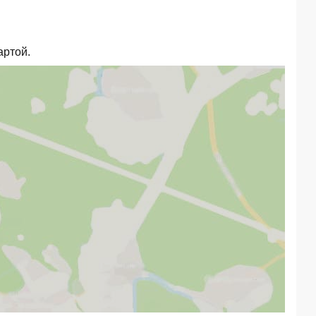
артой.