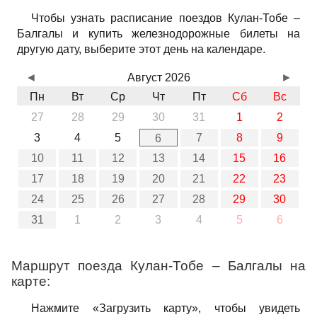
Чтобы узнать расписание поездов Кулан-Тобе –
Балгалы и купить железнодорожные билеты на
другую дату, выберите этот день на календаре.
◄
Август 2026
►
Пн
Вт
Ср
Чт
Пт
Сб
Вс
27
28
29
30
31
1
2
3
4
5
7
8
9
6
10
11
12
13
14
15
16
17
18
19
20
21
22
23
24
25
26
27
28
29
30
31
1
2
3
4
5
6
Маршрут поезда Кулан-Тобе – Балгалы на
карте:
Нажмите «Загрузить карту», чтобы увидеть