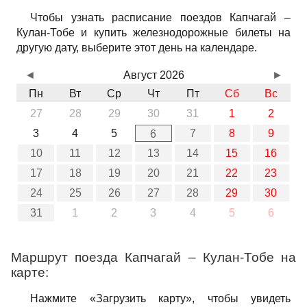
Чтобы узнать расписание поездов Капчагай –
Кулан-Тобе и купить железнодорожные билеты на
другую дату, выберите этот день на календаре.
◄
Август 2026
►
Пн
Вт
Ср
Чт
Пт
Сб
Вс
27
28
29
30
31
1
2
3
4
5
7
8
9
6
10
11
12
13
14
15
16
17
18
19
20
21
22
23
24
25
26
27
28
29
30
31
1
2
3
4
5
6
Маршрут поезда Капчагай – Кулан-Тобе на
карте:
Нажмите «Загрузить карту», чтобы увидеть