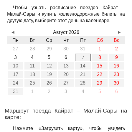
Чтобы узнать расписание поездов Кайрат –
Малай-Сары и купить железнодорожные билеты на
другую дату, выберите этот день на календаре.
◄
Август 2026
►
Пн
Вт
Ср
Чт
Пт
Сб
Вс
27
28
29
30
31
1
2
3
4
5
6
8
9
7
10
11
12
13
14
15
16
17
18
19
20
21
22
23
24
25
26
27
28
29
30
31
1
2
3
4
5
6
Маршрут поезда Кайрат – Малай-Сары на
карте:
Нажмите «Загрузить карту», чтобы увидеть