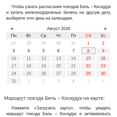
Чтобы узнать расписание поездов Бель – Коскудук
и купить железнодорожные билеты на другую дату,
выберите этот день на календаре.
◄
Август 2026
►
Пн
Вт
Ср
Чт
Пт
Сб
Вс
27
28
29
30
31
1
2
3
4
5
6
7
9
8
10
11
12
13
14
15
16
17
18
19
20
21
22
23
24
25
26
27
28
29
30
31
1
2
3
4
5
6
Маршрут поезда Бель – Коскудук на карте:
Нажмите «Загрузить карту», чтобы увидеть
маршрут поезда Бель – Коскудук и активировать