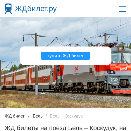
ЖДбилет.ру
купить ЖД билет
ЖД билет
Бель
Бель – Коскудук
ЖД билеты на поезд Бель – Коскудук, на