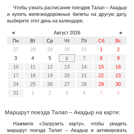
Чтобы узнать расписание поездов Талап – Акадыр
и купить железнодорожные билеты на другую дату,
выберите этот день на календаре.
◄
Август 2026
►
Пн
Вт
Ср
Чт
Пт
Сб
Вс
27
28
29
30
31
1
2
3
4
5
7
8
9
6
10
11
12
13
14
15
16
17
18
19
20
21
22
23
24
25
26
27
28
29
30
31
1
2
3
4
5
6
Маршрут поезда Талап – Акадыр на карте:
Нажмите «Загрузить карту», чтобы увидеть
маршрут поезда Талап – Акадыр и активировать