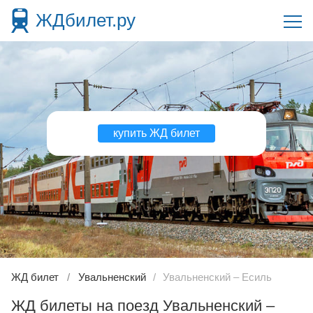
ЖДбилет.ру
купить ЖД билет
ЖД билет
Увальненский
Увальненский – Есиль
ЖД билеты на поезд Увальненский –