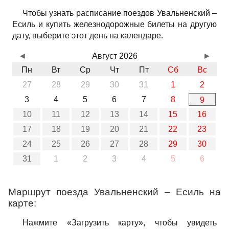
Чтобы узнать расписание поездов Увальненский –
Есиль и купить железнодорожные билеты на другую
дату, выберите этот день на календаре.
◄
Август 2026
►
Пн
Вт
Ср
Чт
Пт
Сб
Вс
27
28
29
30
31
1
2
3
4
5
6
7
8
9
10
11
12
13
14
15
16
17
18
19
20
21
22
23
24
25
26
27
28
29
30
31
1
2
3
4
5
6
Маршрут поезда Увальненский – Есиль на
карте:
Нажмите «Загрузить карту», чтобы увидеть