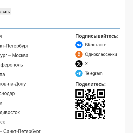
авить
я
Подписывайтесь:
ВКонтакте
кт-Петербург
Одноклассники
ург – Москва
X
мферополь
Telegram
па
тов-на-Дону
Поделитесь:
снодар
и
дивосток
ск
– Санкт-Петербург