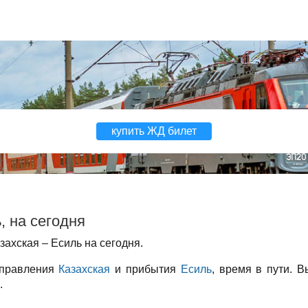
купить ЖД билет
, на сегодня
ахская – Есиль на сегодня.
тправления
Казахская
и прибытия
Есиль
, время в пути. 
.