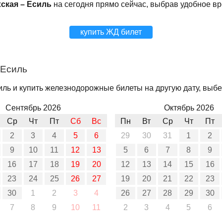
хская – Есиль
на сегодня прямо сейчас, выбрав удобное в
купить ЖД билет
 Есиль
иль и купить железнодорожные билеты на другую дату, выбе
Сентябрь 2026
Октябрь 2026
Ср
Чт
Пт
Сб
Вс
Пн
Вт
Ср
Чт
Пт
2
3
4
5
6
29
30
31
1
2
9
10
11
12
13
5
6
7
8
9
16
17
18
19
20
12
13
14
15
16
23
24
25
26
27
19
20
21
22
23
30
1
2
3
4
26
27
28
29
30
7
8
9
10
11
2
3
4
5
6