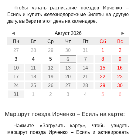
Чтобы узнать расписание поездов Ирченко –
Есиль и купить железнодорожные билеты на другую
дату, выберите этот день на календаре.
◄
Август 2026
►
Пн
Вт
Ср
Чт
Пт
Сб
Вс
27
28
29
30
31
1
2
3
4
5
7
8
9
6
10
11
12
13
14
15
16
17
18
19
20
21
22
23
24
25
26
27
28
29
30
31
1
2
3
4
5
6
Маршрут поезда Ирченко – Есиль на карте:
Нажмите «Загрузить карту», чтобы увидеть
маршрут поезда Ирченко – Есиль и активировать