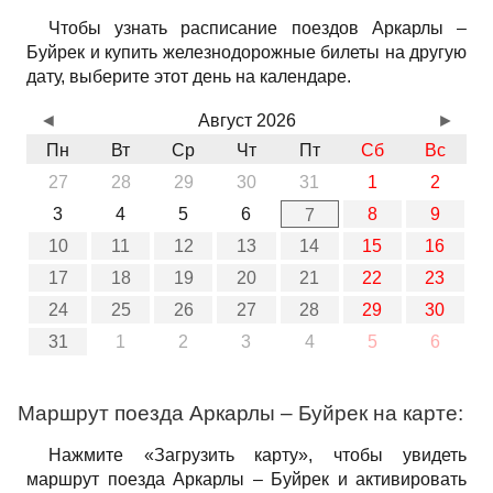
Чтобы узнать расписание поездов Аркарлы –
Буйрек и купить железнодорожные билеты на другую
дату, выберите этот день на календаре.
◄
Август 2026
►
Пн
Вт
Ср
Чт
Пт
Сб
Вс
27
28
29
30
31
1
2
3
4
5
6
8
9
7
10
11
12
13
14
15
16
17
18
19
20
21
22
23
24
25
26
27
28
29
30
31
1
2
3
4
5
6
Маршрут поезда Аркарлы – Буйрек на карте:
Нажмите «Загрузить карту», чтобы увидеть
маршрут поезда Аркарлы – Буйрек и активировать