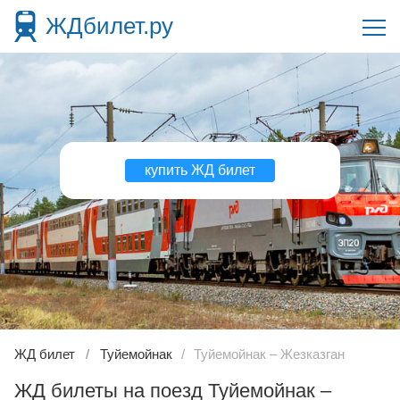
ЖДбилет.ру
купить ЖД билет
ЖД билет
Туйемойнак
Туйемойнак – Жезказган
ЖД билеты на поезд Туйемойнак –