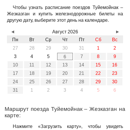
Чтобы узнать расписание поездов Туйемойнак –
Жезказган и купить железнодорожные билеты на
другую дату, выберите этот день на календаре.
◄
Август 2026
►
Пн
Вт
Ср
Чт
Пт
Сб
Вс
27
28
29
30
31
1
2
3
4
5
7
8
9
6
10
11
12
13
14
15
16
17
18
19
20
21
22
23
24
25
26
27
28
29
30
31
1
2
3
4
5
6
Маршрут поезда Туйемойнак – Жезказган на
карте:
Нажмите «Загрузить карту», чтобы увидеть