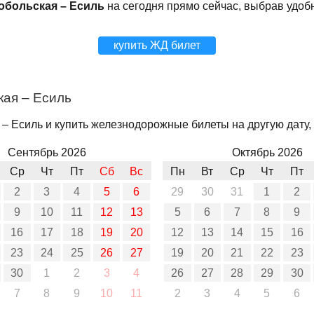
обольская – Есиль
на сегодня прямо сейчас, выбрав удоб
купить ЖД билет
кая – Есиль
– Есиль и купить железнодорожные билеты на другую дату, 
Сентябрь 2026
Октябрь 2026
Ср
Чт
Пт
Сб
Вс
Пн
Вт
Ср
Чт
Пт
2
3
4
5
6
29
30
31
1
2
9
10
11
12
13
5
6
7
8
9
16
17
18
19
20
12
13
14
15
16
23
24
25
26
27
19
20
21
22
23
30
1
2
3
4
26
27
28
29
30
7
8
9
10
11
2
3
4
5
6