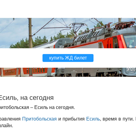
купить ЖД билет
силь, на сегодня
итобольская – Есиль на сегодня.
правления
Притобольская
и прибытия
Есиль
, время в пути.
нлайн.