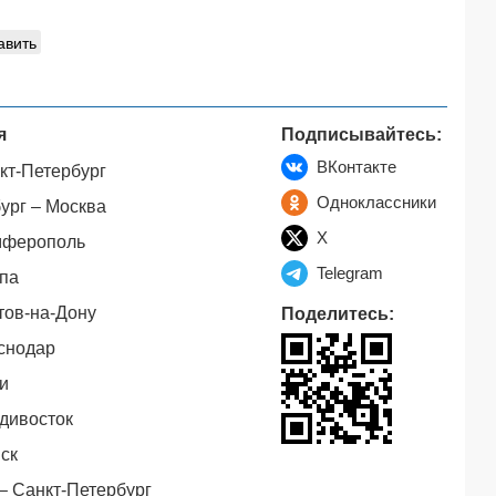
авить
я
Подписывайтесь:
ВКонтакте
кт-Петербург
Одноклассники
ург – Москва
X
мферополь
Telegram
па
тов-на-Дону
Поделитесь:
снодар
и
дивосток
ск
– Санкт-Петербург