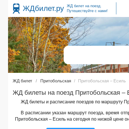
ЖД билет на поезд.
ЖДбилет.ру
Путешествуйте с нами!
ЖД билет
Притобольская
Притобольская – Есиль
ЖД билеты на поезд Притобольская – Е
ЖД билеты и расписание поездов по маршруту Пр
В расписании указан маршрут поезда, время от
Притобольская – Есиль на сегодня по низкой цене о