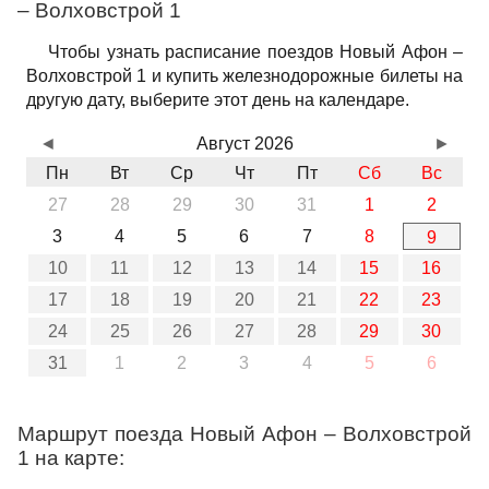
– Волховстрой 1
Чтобы узнать расписание поездов Новый Афон –
Волховстрой 1 и купить железнодорожные билеты на
другую дату, выберите этот день на календаре.
◄
Август 2026
►
Пн
Вт
Ср
Чт
Пт
Сб
Вс
27
28
29
30
31
1
2
3
4
5
6
7
8
9
10
11
12
13
14
15
16
17
18
19
20
21
22
23
24
25
26
27
28
29
30
31
1
2
3
4
5
6
Маршрут поезда Новый Афон – Волховстрой
1 на карте: