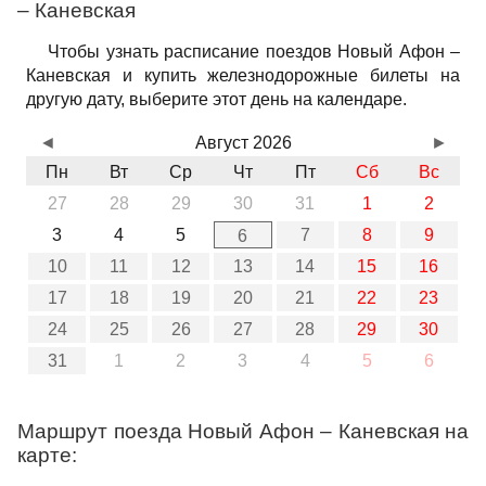
– Каневская
Чтобы узнать расписание поездов Новый Афон –
Каневская и купить железнодорожные билеты на
другую дату, выберите этот день на календаре.
◄
Август 2026
►
Пн
Вт
Ср
Чт
Пт
Сб
Вс
27
28
29
30
31
1
2
3
4
5
7
8
9
6
10
11
12
13
14
15
16
17
18
19
20
21
22
23
24
25
26
27
28
29
30
31
1
2
3
4
5
6
Маршрут поезда Новый Афон – Каневская на
карте: