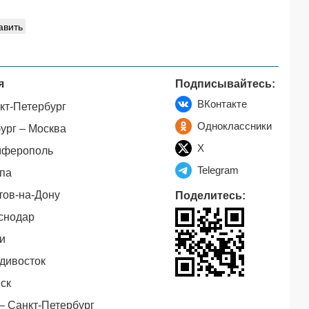
авить
я
Подписывайтесь:
ВКонтакте
кт-Петербург
Одноклассники
ург – Москва
X
мферополь
Telegram
па
тов-на-Дону
Поделитесь:
снодар
и
дивосток
ск
– Санкт-Петербург