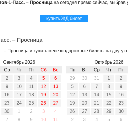
тов-1-Пасс. – Просница
на сегодня прямо сейчас, выбрав 
купить ЖД билет
асс. – Просница
. – Просница и купить железнодорожные билеты на другую д
Сентябрь 2026
Октябрь 2026
Ср
Чт
Пт
Сб
Вс
Пн
Вт
Ср
Чт
Пт
2
3
4
5
6
29
30
31
1
2
9
10
11
12
13
5
6
7
8
9
16
17
18
19
20
12
13
14
15
16
23
24
25
26
27
19
20
21
22
23
30
1
2
3
4
26
27
28
29
30
7
8
9
10
11
2
3
4
5
6