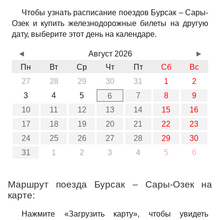
Чтобы узнать расписание поездов Бурсак – Сары-
Озек и купить железнодорожные билеты на другую
дату, выберите этот день на календаре.
◄
Август 2026
►
Пн
Вт
Ср
Чт
Пт
Сб
Вс
27
28
29
30
31
1
2
3
4
5
7
8
9
6
10
11
12
13
14
15
16
17
18
19
20
21
22
23
24
25
26
27
28
29
30
31
1
2
3
4
5
6
Маршрут поезда Бурсак – Сары-Озек на
карте:
Нажмите «Загрузить карту», чтобы увидеть