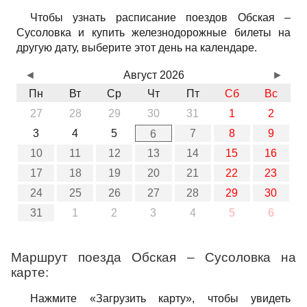
Чтобы узнать расписание поездов Обская –
Сусоловка и купить железнодорожные билеты на
другую дату, выберите этот день на календаре.
◄
Август 2026
►
Пн
Вт
Ср
Чт
Пт
Сб
Вс
27
28
29
30
31
1
2
3
4
5
7
8
9
6
10
11
12
13
14
15
16
17
18
19
20
21
22
23
24
25
26
27
28
29
30
31
1
2
3
4
5
6
Маршрут поезда Обская – Сусоловка на
карте:
Нажмите «Загрузить карту», чтобы увидеть