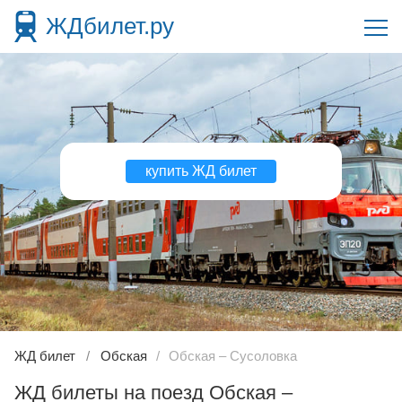
ЖДбилет.ру
купить ЖД билет
ЖД билет
Обская
Обская – Сусоловка
ЖД билеты на поезд Обская –