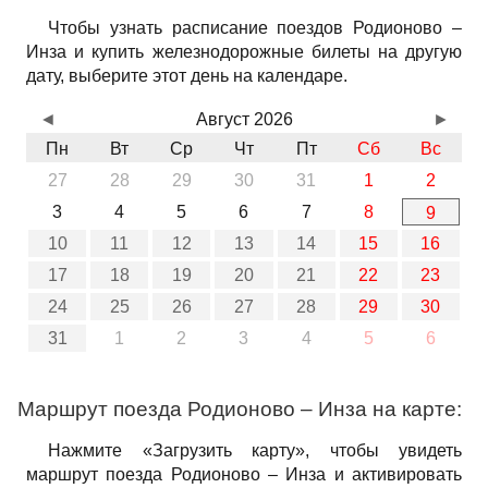
Чтобы узнать расписание поездов Родионово –
Инза и купить железнодорожные билеты на другую
дату, выберите этот день на календаре.
◄
Август 2026
►
Пн
Вт
Ср
Чт
Пт
Сб
Вс
27
28
29
30
31
1
2
3
4
5
6
7
8
9
10
11
12
13
14
15
16
17
18
19
20
21
22
23
24
25
26
27
28
29
30
31
1
2
3
4
5
6
Маршрут поезда Родионово – Инза на карте:
Нажмите «Загрузить карту», чтобы увидеть
маршрут поезда Родионово – Инза и активировать