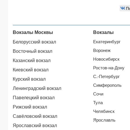
П
Вокзалы Москвы
Вокзалы
Екатеринбург
Белорусский вокзал
Воронеж
Восточный вокзал
Новосибирск
Казанский вокзал
Ростов-на-Дону
Киевский вокзал
С.-Петербург
Курский вокзал
Симферополь
Ленинградский вокзал
Сочи
Павелецкий вокзал
Тула
Рижский вокзал
Челябинск
Савёловский вокзал
Ярославль
Ярославский вокзал