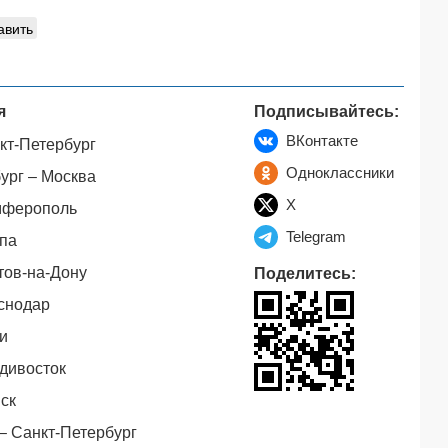
авить
я
Подписывайтесь:
ВКонтакте
кт-Петербург
Одноклассники
ург – Москва
X
мферополь
Telegram
па
тов-на-Дону
Поделитесь:
снодар
и
дивосток
ск
– Санкт-Петербург