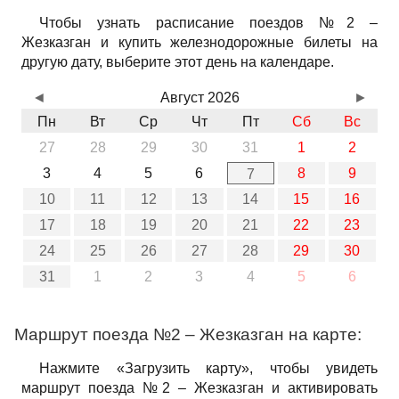
Чтобы узнать расписание поездов №2 –
Жезказган и купить железнодорожные билеты на
другую дату, выберите этот день на календаре.
◄
Август 2026
►
Пн
Вт
Ср
Чт
Пт
Сб
Вс
27
28
29
30
31
1
2
3
4
5
6
8
9
7
10
11
12
13
14
15
16
17
18
19
20
21
22
23
24
25
26
27
28
29
30
31
1
2
3
4
5
6
Маршрут поезда №2 – Жезказган на карте:
Нажмите «Загрузить карту», чтобы увидеть
маршрут поезда №2 – Жезказган и активировать