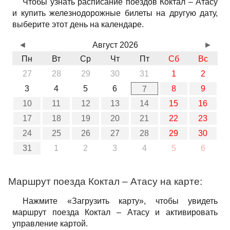
Чтобы узнать расписание поездов Коктал – Атасу
и купить железнодорожные билеты на другую дату,
выберите этот день на календаре.
◄
Август 2026
►
Пн
Вт
Ср
Чт
Пт
Сб
Вс
27
28
29
30
31
1
2
3
4
5
6
8
9
7
10
11
12
13
14
15
16
17
18
19
20
21
22
23
24
25
26
27
28
29
30
31
1
2
3
4
5
6
Маршрут поезда Коктал – Атасу на карте:
Нажмите «Загрузить карту», чтобы увидеть
маршрут поезда Коктал – Атасу и активировать
управление картой.