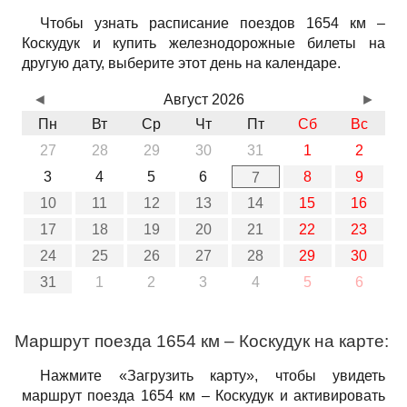
Чтобы узнать расписание поездов 1654 км –
Коскудук и купить железнодорожные билеты на
другую дату, выберите этот день на календаре.
◄
Август 2026
►
Пн
Вт
Ср
Чт
Пт
Сб
Вс
27
28
29
30
31
1
2
3
4
5
6
8
9
7
10
11
12
13
14
15
16
17
18
19
20
21
22
23
24
25
26
27
28
29
30
31
1
2
3
4
5
6
Маршрут поезда 1654 км – Коскудук на карте:
Нажмите «Загрузить карту», чтобы увидеть
маршрут поезда 1654 км – Коскудук и активировать