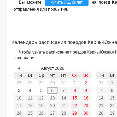
Вы можете
купить ЖД билет
на поезд
К
отправления или прибытия.
Календарь расписания поездов Керчь-Южная
Чтобы узнать расписание поездов Керчь-Южная Но
календаре.
◄
Август 2026
Пн
Вт
Ср
Чт
Пт
Сб
Вс
Пн
Вт
27
28
29
30
31
1
2
31
1
3
4
5
7
8
9
7
8
6
10
11
12
13
14
15
16
14
15
17
18
19
20
21
22
23
21
22
24
25
26
27
28
29
30
28
29