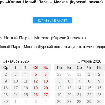
ерчь-Южная Новый Парк – Москва (Курский вокзал)
н
купить ЖД билет
 Новый Парк – Москва (Курский вокзал)
вый Парк – Москва (Курский вокзал) и купить железнодоро
Сентябрь 2026
Октябрь 2026
Ср
Чт
Пт
Сб
Вс
Пн
Вт
Ср
Чт
Пт
2
3
4
5
6
29
30
31
1
2
9
10
11
12
13
5
6
7
8
9
16
17
18
19
20
12
13
14
15
16
23
24
25
26
27
19
20
21
22
23
30
1
2
3
4
26
27
28
29
30