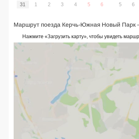
31
1
2
3
4
5
6
5
6
Маршрут поезда Керчь-Южная Новый Парк – 
Нажмите «Загрузить карту», чтобы увидеть маршр