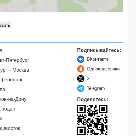
авить
я
Подписывайтесь:
ВКонтакте
кт-Петербург
Одноклассники
ург – Москва
X
мферополь
Telegram
па
тов-на-Дону
Поделитесь:
снодар
и
дивосток