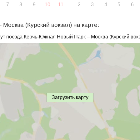
7
8
9
10
11
2
3
4
5
6
Москва (Курский вокзал) на карте:
ут поезда Керчь-Южная Новый Парк – Москва (Курский вокз
Загрузить карту