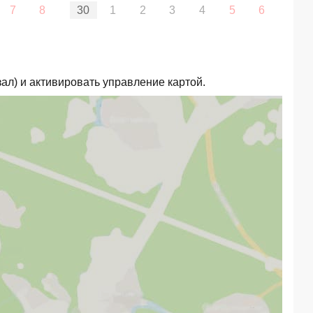
7
8
30
1
2
3
4
5
6
ал) и активировать управление картой.