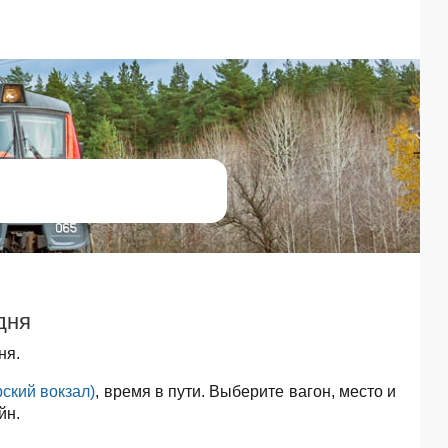
дня
ня.
рский вокзал)
, время в пути. Выберите вагон, место и
йн.