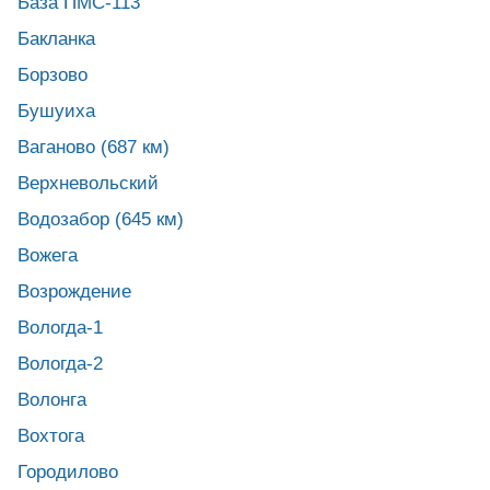
База ПМС-113
Бакланка
Борзово
Бушуиха
Ваганово (687 км)
Верхневольский
Водозабор (645 км)
Вожега
Возрождение
Вологда-1
Вологда-2
Волонга
Вохтога
Городилово