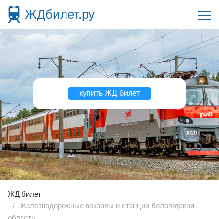
ЖДбилет.ру
купить ЖД билет
ЖД билет
Железнодорожные вокзалы и станции Вологодская
область