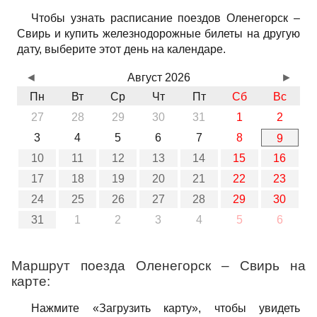
Чтобы узнать расписание поездов Оленегорск –
Свирь и купить железнодорожные билеты на другую
дату, выберите этот день на календаре.
◄
Август 2026
►
Пн
Вт
Ср
Чт
Пт
Сб
Вс
27
28
29
30
31
1
2
3
4
5
6
7
8
9
10
11
12
13
14
15
16
17
18
19
20
21
22
23
24
25
26
27
28
29
30
31
1
2
3
4
5
6
Маршрут поезда Оленегорск – Свирь на
карте:
Нажмите «Загрузить карту», чтобы увидеть