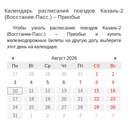
Календарь расписания поездов Казань-2
(Восстание-Пасс.) – Приобье
Чтобы узнать расписание поездов Казань-2
(Восстание-Пасс.) – Приобье и купить
железнодорожные билеты на другую дату, выберите
этот день на календаре.
◄
Август 2026
►
Пн
Вт
Ср
Чт
Пт
Сб
Вс
27
28
29
30
31
1
2
3
4
5
6
7
8
9
11
12
13
14
15
16
10
17
18
19
20
21
22
23
24
25
26
27
28
29
30
31
1
2
3
4
5
6