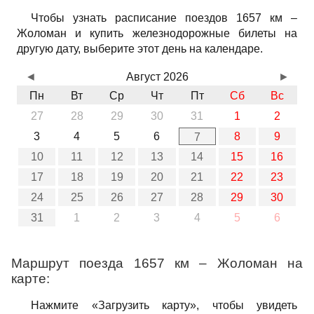
Чтобы узнать расписание поездов 1657 км –
Жоломан и купить железнодорожные билеты на
другую дату, выберите этот день на календаре.
◄
Август 2026
►
Пн
Вт
Ср
Чт
Пт
Сб
Вс
27
28
29
30
31
1
2
3
4
5
6
8
9
7
10
11
12
13
14
15
16
17
18
19
20
21
22
23
24
25
26
27
28
29
30
31
1
2
3
4
5
6
Маршрут поезда 1657 км – Жоломан на
карте:
Нажмите «Загрузить карту», чтобы увидеть