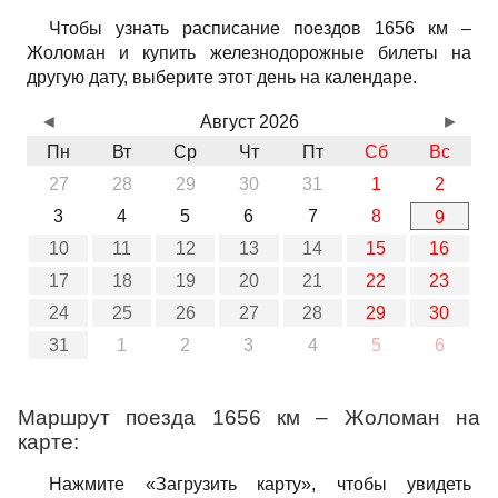
Чтобы узнать расписание поездов 1656 км –
Жоломан и купить железнодорожные билеты на
другую дату, выберите этот день на календаре.
◄
Август 2026
►
Пн
Вт
Ср
Чт
Пт
Сб
Вс
27
28
29
30
31
1
2
3
4
5
6
7
8
9
10
11
12
13
14
15
16
17
18
19
20
21
22
23
24
25
26
27
28
29
30
31
1
2
3
4
5
6
Маршрут поезда 1656 км – Жоломан на
карте:
Нажмите «Загрузить карту», чтобы увидеть